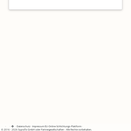
·
·
·
Datenschutz
·
Impressum
EU-Online-Schlichtungs-Plattform
·
© 2016 - 2026 SupraTix GmbH oder Partnergesellschaften - Alle Rechte vorbehalten.