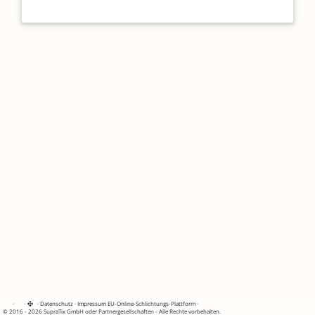
·
·
·
Datenschutz
·
Impressum
EU-Online-Schlichtungs-Plattform
·
© 2016 - 2026 SupraTix GmbH oder Partnergesellschaften - Alle Rechte vorbehalten.