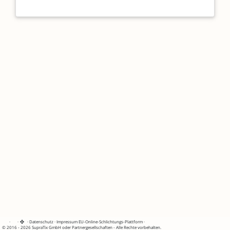
·
·
·
Datenschutz
·
Impressum
EU-Online-Schlichtungs-Plattform
·
© 2016 - 2026 SupraTix GmbH oder Partnergesellschaften - Alle Rechte vorbehalten.