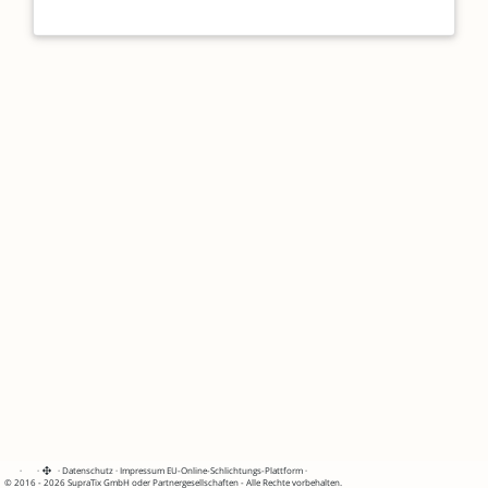
·
·
·
Datenschutz
·
Impressum
EU-Online-Schlichtungs-Plattform
·
© 2016 - 2026 SupraTix GmbH oder Partnergesellschaften - Alle Rechte vorbehalten.