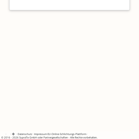
·
·
·
Datenschutz
·
Impressum
EU-Online-Schlichtungs-Plattform
·
© 2016 - 2026 SupraTix GmbH oder Partnergesellschaften - Alle Rechte vorbehalten.