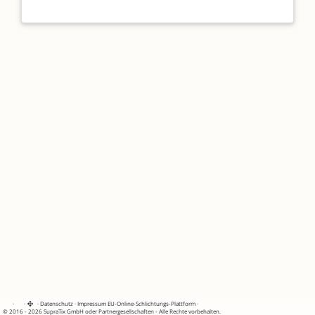
·
·
·
Datenschutz
·
Impressum
EU-Online-Schlichtungs-Plattform
·
© 2016 - 2026 SupraTix GmbH oder Partnergesellschaften - Alle Rechte vorbehalten.