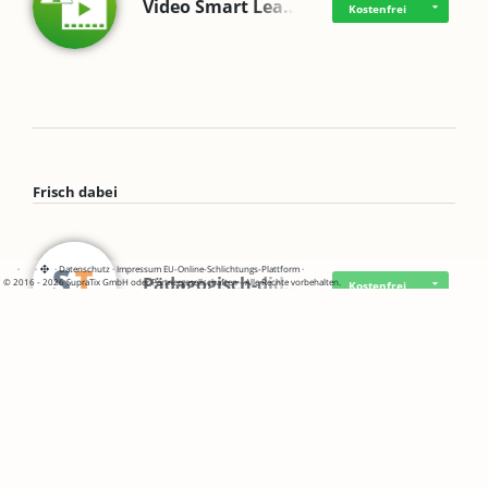
Video Smart Lea…
Kostenfrei
Frisch dabei
·
·
·
Datenschutz
·
Impressum
EU-Online-Schlichtungs-Plattform
·
Pädagogisch-did…
© 2016 - 2026 SupraTix GmbH oder Partnergesellschaften - Alle Rechte vorbehalten.
Kostenfrei
Mittelstand Dig…
Kostenfrei