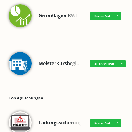
Grundlagen BWL
Kostenfrei
Meisterkursbegl…
Ab 80,71 USD
Top 4 (Buchungen)
Ladungssicherung
Kostenfrei