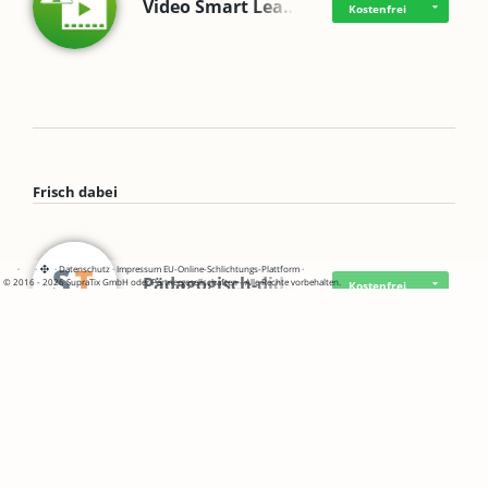
Video Smart Lea…
Kostenfrei
Frisch dabei
·
·
·
Datenschutz
·
Impressum
EU-Online-Schlichtungs-Plattform
·
Pädagogisch-did…
© 2016 - 2026 SupraTix GmbH oder Partnergesellschaften - Alle Rechte vorbehalten.
Kostenfrei
Mittelstand Dig…
Kostenfrei