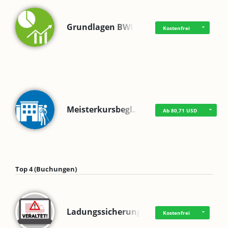
Grundlagen BWL
Kostenfrei
Meisterkursbegl…
Ab 80,71 USD
Top 4 (Buchungen)
Ladungssicherung
Kostenfrei