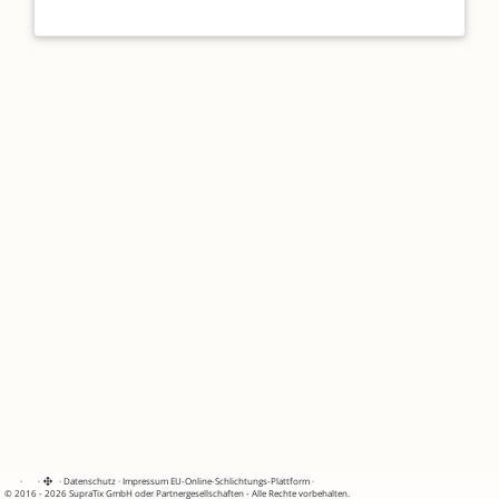
·
·
·
Datenschutz
·
Impressum
EU-Online-Schlichtungs-Plattform
·
© 2016 - 2026 SupraTix GmbH oder Partnergesellschaften - Alle Rechte vorbehalten.