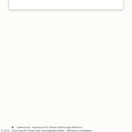
·
·
·
Datenschutz
·
Impressum
EU-Online-Schlichtungs-Plattform
·
© 2016 - 2026 SupraTix GmbH oder Partnergesellschaften - Alle Rechte vorbehalten.