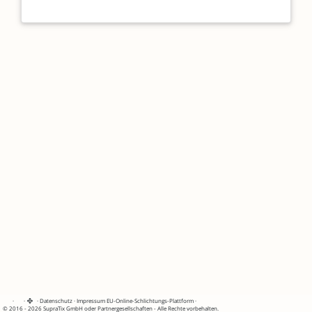
·
·
·
Datenschutz
·
Impressum
EU-Online-Schlichtungs-Plattform
·
© 2016 - 2026 SupraTix GmbH oder Partnergesellschaften - Alle Rechte vorbehalten.