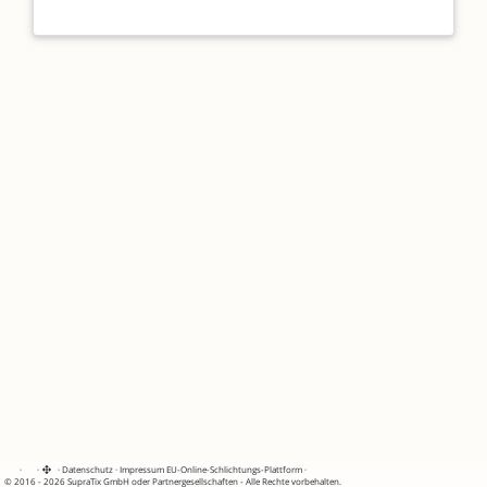
·
·
·
Datenschutz
·
Impressum
EU-Online-Schlichtungs-Plattform
·
© 2016 - 2026 SupraTix GmbH oder Partnergesellschaften - Alle Rechte vorbehalten.