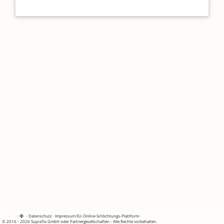
·
·
·
Datenschutz
·
Impressum
EU-Online-Schlichtungs-Plattform
·
© 2016 - 2026 SupraTix GmbH oder Partnergesellschaften - Alle Rechte vorbehalten.