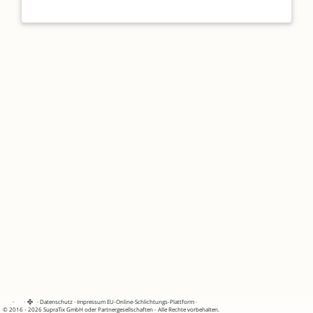
·
·
·
Datenschutz
·
Impressum
EU-Online-Schlichtungs-Plattform
·
© 2016 - 2026 SupraTix GmbH oder Partnergesellschaften - Alle Rechte vorbehalten.