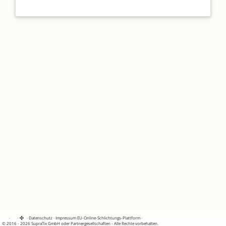
·
·
·
Datenschutz
·
Impressum
EU-Online-Schlichtungs-Plattform
·
© 2016 - 2026 SupraTix GmbH oder Partnergesellschaften - Alle Rechte vorbehalten.