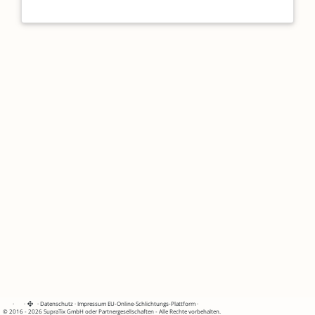
·
·
·
Datenschutz
·
Impressum
EU-Online-Schlichtungs-Plattform
·
© 2016 - 2026 SupraTix GmbH oder Partnergesellschaften - Alle Rechte vorbehalten.