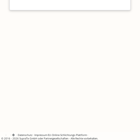
·
·
·
Datenschutz
·
Impressum
EU-Online-Schlichtungs-Plattform
·
© 2016 - 2026 SupraTix GmbH oder Partnergesellschaften - Alle Rechte vorbehalten.