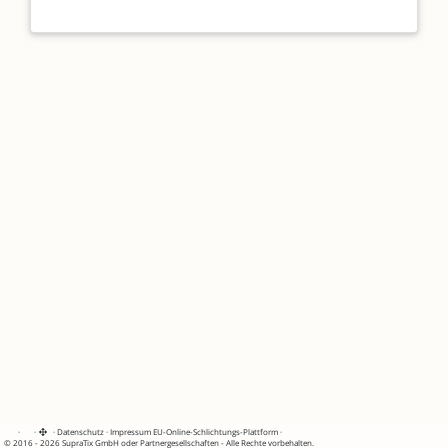
·
·
·
Datenschutz
·
Impressum
EU-Online-Schlichtungs-Plattform
·
© 2016 - 2026 SupraTix GmbH oder Partnergesellschaften - Alle Rechte vorbehalten.