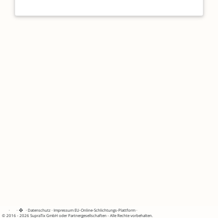
·
·
·
Datenschutz
·
Impressum
EU-Online-Schlichtungs-Plattform
·
© 2016 - 2026 SupraTix GmbH oder Partnergesellschaften - Alle Rechte vorbehalten.