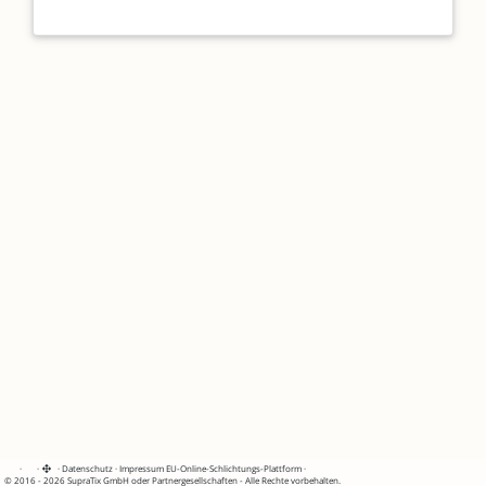
·
·
·
Datenschutz
·
Impressum
EU-Online-Schlichtungs-Plattform
·
© 2016 - 2026 SupraTix GmbH oder Partnergesellschaften - Alle Rechte vorbehalten.