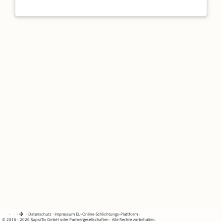
·
·
·
Datenschutz
·
Impressum
EU-Online-Schlichtungs-Plattform
·
© 2016 - 2026 SupraTix GmbH oder Partnergesellschaften - Alle Rechte vorbehalten.