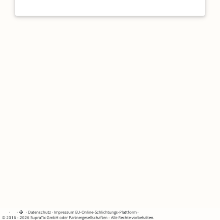
·
·
·
Datenschutz
·
Impressum
EU-Online-Schlichtungs-Plattform
·
© 2016 - 2026 SupraTix GmbH oder Partnergesellschaften - Alle Rechte vorbehalten.