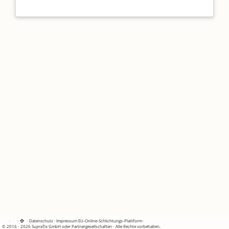
·
·
·
Datenschutz
·
Impressum
EU-Online-Schlichtungs-Plattform
·
© 2016 - 2026 SupraTix GmbH oder Partnergesellschaften - Alle Rechte vorbehalten.