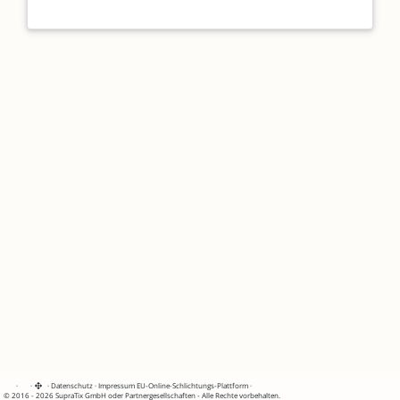
·
·
·
Datenschutz
·
Impressum
EU-Online-Schlichtungs-Plattform
·
© 2016 - 2026 SupraTix GmbH oder Partnergesellschaften - Alle Rechte vorbehalten.