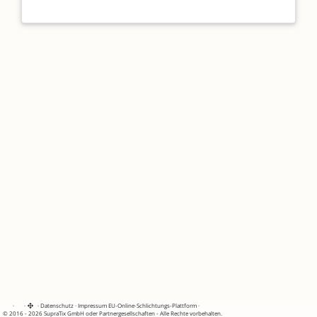
·
·
·
Datenschutz
·
Impressum
EU-Online-Schlichtungs-Plattform
·
© 2016 - 2026 SupraTix GmbH oder Partnergesellschaften - Alle Rechte vorbehalten.