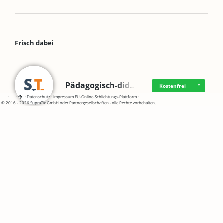
Frisch dabei
Pädagogisch-did…
Kostenfrei
·
·
·
Datenschutz
·
Impressum
EU-Online-Schlichtungs-Plattform
·
© 2016 - 2026 SupraTix GmbH oder Partnergesellschaften - Alle Rechte vorbehalten.
Mittelstand Dig…
Kostenfrei