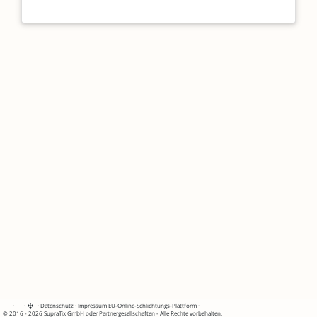
·
·
·
Datenschutz
·
Impressum
EU-Online-Schlichtungs-Plattform
·
© 2016 - 2026 SupraTix GmbH oder Partnergesellschaften - Alle Rechte vorbehalten.