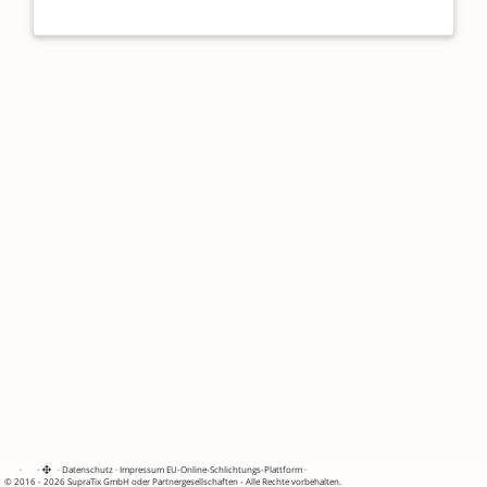
·
·
·
Datenschutz
·
Impressum
EU-Online-Schlichtungs-Plattform
·
© 2016 - 2026 SupraTix GmbH oder Partnergesellschaften - Alle Rechte vorbehalten.