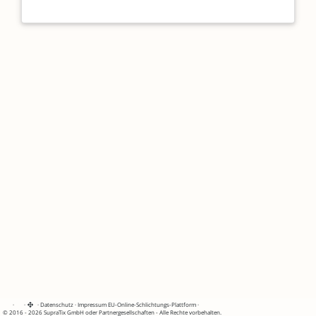
·
·
·
Datenschutz
·
Impressum
EU-Online-Schlichtungs-Plattform
·
© 2016 - 2026 SupraTix GmbH oder Partnergesellschaften - Alle Rechte vorbehalten.