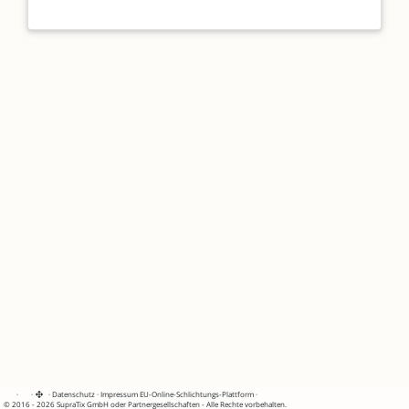
·
·
·
Datenschutz
·
Impressum
EU-Online-Schlichtungs-Plattform
·
© 2016 - 2026 SupraTix GmbH oder Partnergesellschaften - Alle Rechte vorbehalten.