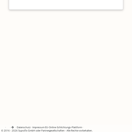
·
·
·
Datenschutz
·
Impressum
EU-Online-Schlichtungs-Plattform
·
© 2016 - 2026 SupraTix GmbH oder Partnergesellschaften - Alle Rechte vorbehalten.