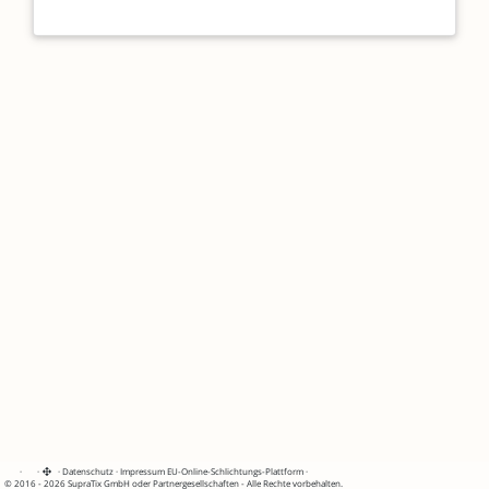
·
·
·
Datenschutz
·
Impressum
EU-Online-Schlichtungs-Plattform
·
© 2016 - 2026 SupraTix GmbH oder Partnergesellschaften - Alle Rechte vorbehalten.